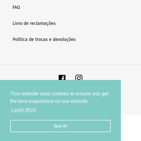
FAQ
Livro de reclamações
Política de trocas e devoluções
Facebook
Instagram
This website uses cookies to ensure you get
© 2026,
Cyella
Brand
the best experience on our website.
Learn More
Utilize
as
Got it!
setas
esquerda/direita