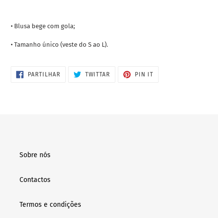
A
adicionar
• Blusa bege com gola;
produto
ao
• Tamanho único (veste do S ao L).
seu
carrinho
PARTILHE
TWITTAR
ADICIONE
PARTILHAR
TWITTAR
PIN IT
NO
NO
NO
FACEBOOK
TWITTER
PINTEREST
Sobre nós
Contactos
Termos e condições