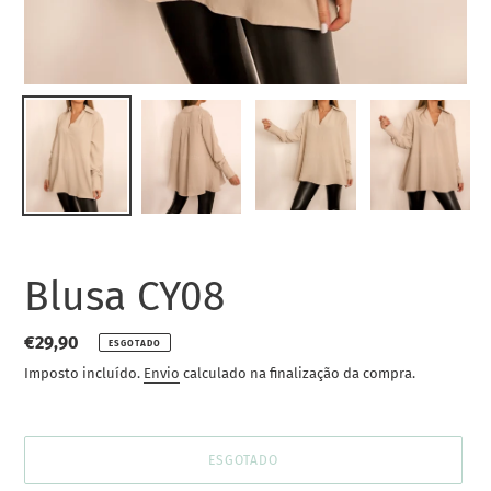
Blusa CY08
Preço
€29,90
ESGOTADO
normal
Imposto incluído.
Envio
calculado na finalização da compra.
ESGOTADO