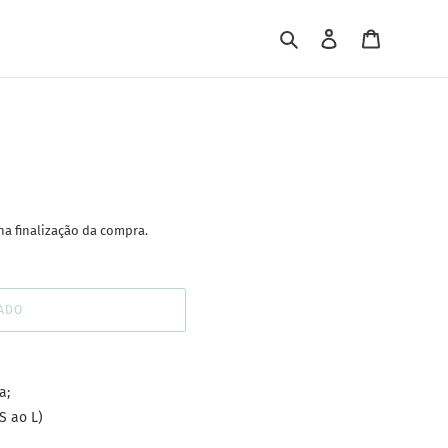
Pesquisar
Iniciar sessão
Carrinho
na finalização da compra.
ADO
a;
S ao L)