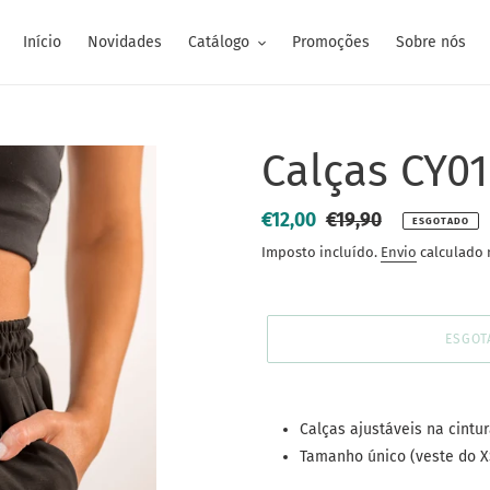
Início
Novidades
Catálogo
Promoções
Sobre nós
Calças CY01
Preço
€12,00
Preço
€19,90
ESGOTADO
de
normal
Imposto incluído.
Envio
calculado 
saldo
ESGOT
A
adicionar
Calças ajustáveis na cintur
produto
Tamanho único (veste do X
ao
seu