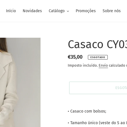
Início
Novidades
Catálogo
Promoções
Sobre nós
Casaco CY0
Preço
€35,00
ESGOTADO
normal
Imposto incluído.
Envio
calculado 
ESGOT
A
adicionar
• Casaco com bolsos;
produto
ao
• Tamanho único (veste do S ao L
seu