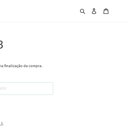
Pesquisar
Iniciar sessão
Carrinho
3
na finalização da compra.
ADO
).