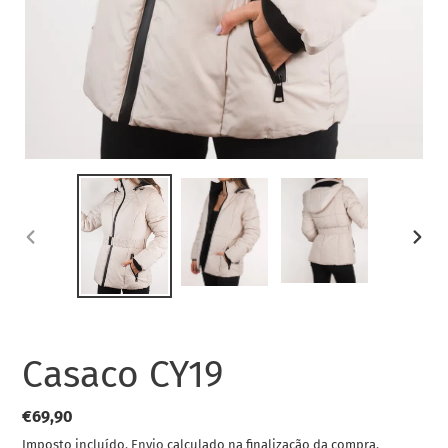
SLIDE
SLIDE
ANTERIOR
SEGUI
Casaco CY19
Preço
€69,90
normal
Imposto incluído.
Envio
calculado na finalização da compra.