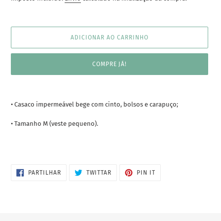
ADICIONAR AO CARRINHO
COMPRE JÁ!
A
adicionar
• Casaco impermeável bege com cinto, bolsos e carapuço;
produto
ao
• Tamanho M (veste pequeno).
seu
carrinho
PARTILHE
TWITTAR
ADICIONE
PARTILHAR
TWITTAR
PIN IT
NO
NO
NO
FACEBOOK
TWITTER
PINTEREST